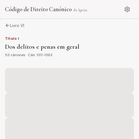
Código de Direito Canónico
da Igreja
Livro VI
Título
I
Dos delitos e penas em geral
53
cânones · Cân.
1311-1363