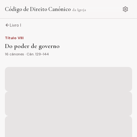
Código de Direito Canónico
da Igreja
Livro I
Título
VIII
Do poder de governo
16
cânones · Cân.
129-144